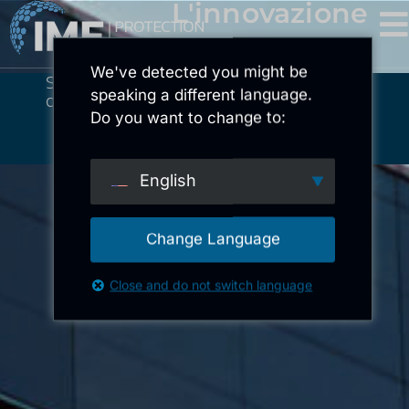
L'innovazione
We've detected you might be
Sviluppiamo ciò che protegge il
speaking a different language.
domani - oggi.
Do you want to change to:
English
Change Language
Close and do not switch language