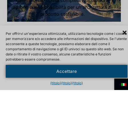
dimensionale con la completa riciclabilità e
aprono nuove possibilità per un'architettura di
prodotto sostenibile.
DEFDRAL / APPLICAZIONI
Per offrirvi un'esperienza ottimizzata, utilizziamo tecnologie come i cookie
MILITARI
per memorizzare e/o accedere alle informazioni del dispositivo. Se l'utente
acconsente a queste tecnologie, possiamo elaborare dati come il
Defdral è la risposta a scenari di minaccia
comportamento di navigazione o gli ID univoci su questo sito web. Se non
complessi. La linea di prodotti è stata
date o ritirate il vostro consenso, alcune caratteristiche e funzioni
potrebbero essere compromesse.
sviluppata per essere utilizzata nei sistemi di
protezione balistica, negli elmetti, nelle
Accettare
corazze dei veicoli e nei componenti marittimi.
La struttura unica della schiuma metallica offre
{titolo}
{titolo}
{titolo}
una protezione efficace contro proiettili,
esplosioni e schegge, riducendo al minimo il
peso. Questo si traduce in soluzioni che
salvano vite umane e mantengono funzionali i
sistemi.