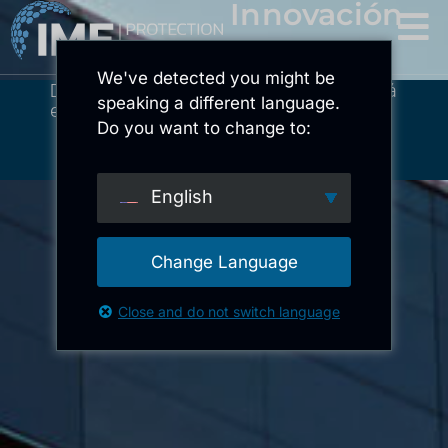
Innovación
We've detected you might be
Desarrollamos hoy lo que protegerá
speaking a different language.
el mañana.
Do you want to change to:
English
Change Language
Close and do not switch language