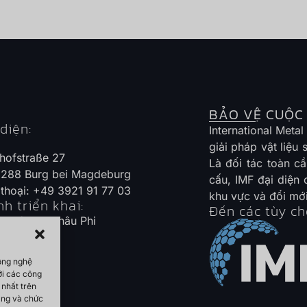
BẢO VỆ CUỘC
diện:
International Meta
giải pháp vật liệu
hofstraße 27
Là đối tác toàn c
288 Burg bei Magdeburg
cấu, IMF đại diện c
 thoại: +49 3921 91 77 03
khu vực và đổi mới
h triển khai:
Đến các tùy ch
g Đông - Châu Phi
công nghệ
ới các công
 nhất trên
năng và chức