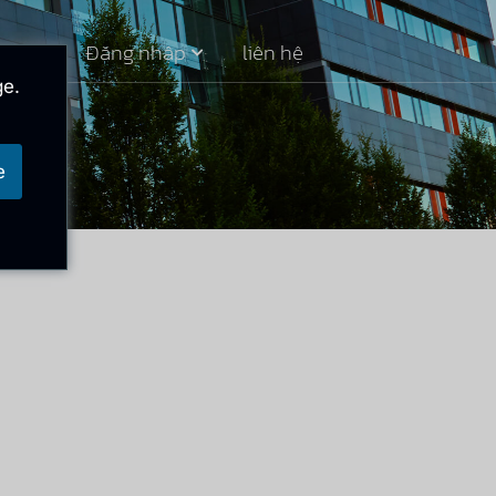
mới
Đăng nhập
liên hệ
ge.
e