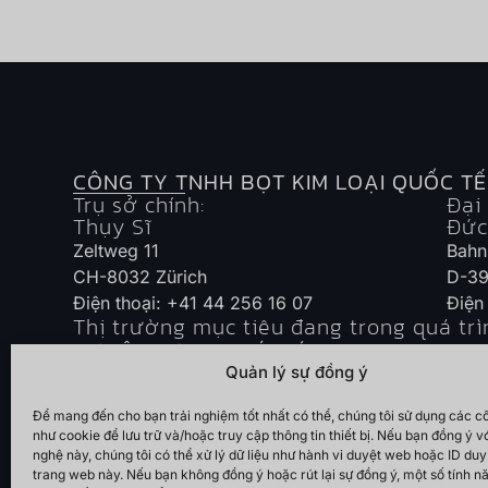
CÔNG TY TNHH BỌT KIM LOẠI QUỐC TẾ
Trụ sở chính:
Đại 
Thụy Sĩ
Đức
Zeltweg 11
Bahn
CH-8032 Zürich
D-39
Điện thoại: +41 44 256 16 07
Điện
Thị trường mục tiêu đang trong quá trìn
Châu Âu - Đông Nam Á - Bắc Mỹ - Nam Mỹ - Trun
Quản lý sự đồng ý
Để mang đến cho bạn trải nghiệm tốt nhất có thể, chúng tôi sử dụng các 
như cookie để lưu trữ và/hoặc truy cập thông tin thiết bị. Nếu bạn đồng ý v
nghệ này, chúng tôi có thể xử lý dữ liệu như hành vi duyệt web hoặc ID duy
trang web này. Nếu bạn không đồng ý hoặc rút lại sự đồng ý, một số tính 