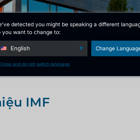
i
Giấy phép toàn cầu
phạm vi
sự đổi 
've detected you might be speaking a different langua
 you want to change to:
English
Change Languag
Close and do not switch language
thiệu IMF