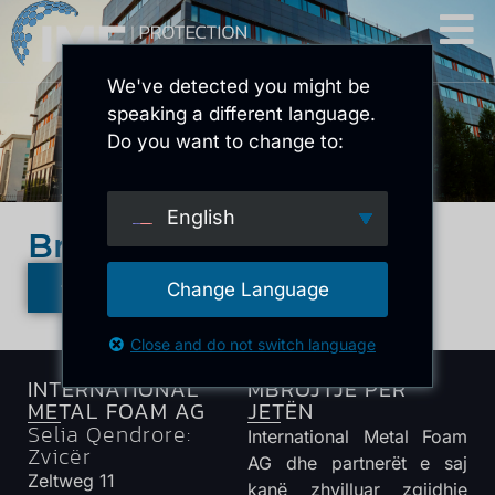
We've detected you might be
speaking a different language.
Do you want to change to:
English
Broshura e FMN-së
KTHEHU TE PËRMBLEDHJA
Change Language
Close and do not switch language
INTERNATIONAL
MBROJTJE PËR
METAL FOAM AG
JETËN
Selia Qendrore:
International Metal Foam
Zvicër
AG dhe partnerët e saj
Zeltweg 11
kanë zhvilluar zgjidhje