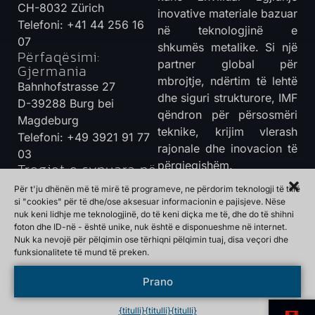
CH-8032 Zürich
inovative materiale bazuar
Telefoni: +41 44 256 16
në teknologjinë e
07
shkumës metalike. Si një
Përfaqësimi:
partner global për
Gjermania
mbrojtje, ndërtim të lehtë
Bahnhofstrasse 27
dhe siguri strukturore, IMF
D-39288 Burg bei
qëndron për përsosmëri
Magdeburg
teknike, krijim vlerash
Telefoni: +49 3921 91 77
rajonale dhe inovacion të
03
përgjegjshëm.
Tregjet e synuara në
Tek opsionet e
zhvillim e sipër:
Për t'ju dhënën më të mirë të programeve, ne përdorim teknologji të tillë
kontaktit
Evropë - Azi Juglindore -
si "cookies" për të dhe/ose aksesuar informacionin e pajisjeve. Nëse
nuk keni lidhje me teknologjinë, do të keni diçka me të, dhe do të shihni
Amerika e Veriut -
foton dhe ID-në - është unike, nuk është e disponueshme në internet.
Amerika e Jugut - Lindja e
Nuk ka nevojë për pëlqimin ose tërhiqni pëlqimin tuaj, disa veçori dhe
Mesme - Afrika
funksionalitete të mund të preken.
Prano
© 2026 International Metal Foam AG |
Mbrojtja e të
Mundësuar nga
dhënave
{titulli}
{titulli}
{titulli}