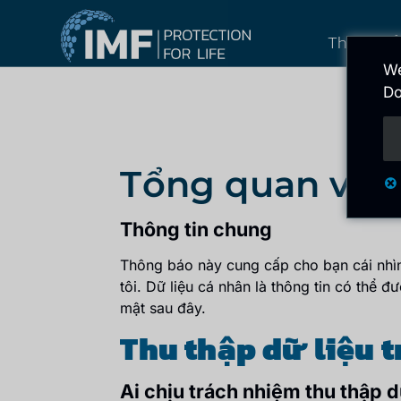
Theo đuổ
We
Do
Tổng quan về b
Thông tin chung
Thông báo này cung cấp cho bạn cái nhìn
tôi. Dữ liệu cá nhân là thông tin có thể 
mật sau đây.
Thu thập dữ liệu t
Ai chịu trách nhiệm thu thập d