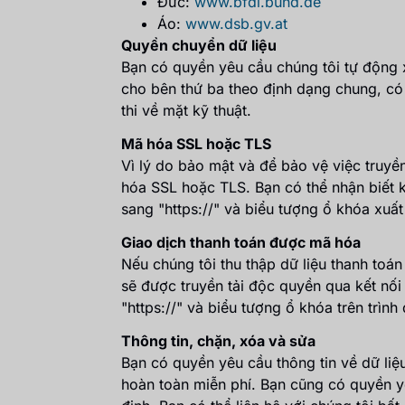
Đức:
www.bfdi.bund.de
Áo:
www.dsb.gv.at
Quyền chuyển dữ liệu
Bạn có quyền yêu cầu chúng tôi tự động 
cho bên thứ ba theo định dạng chung, có
thi về mặt kỹ thuật.
Mã hóa SSL hoặc TLS
Vì lý do bảo mật và để bảo vệ việc truyề
hóa SSL hoặc TLS. Bạn có thể nhận biết k
sang "https://" và biểu tượng ổ khóa xuất
Giao dịch thanh toán được mã hóa
Nếu chúng tôi thu thập dữ liệu thanh toán
sẽ được truyền tải độc quyền qua kết nố
"https://" và biểu tượng ổ khóa trên trìn
Thông tin, chặn, xóa và sửa
Bạn có quyền yêu cầu thông tin về dữ liệ
hoàn toàn miễn phí. Bạn cũng có quyền yê