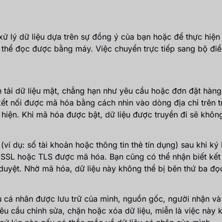
xử lý dữ liệu dựa trên sự đồng ý của bạn hoặc để thực hiệ
 thể đọc được bằng máy. Việc chuyển trực tiếp sang bộ điề
n tải dữ liệu mật, chẳng hạn như yêu cầu hoặc đơn đặt hàn
ết nối được mã hóa bằng cách nhìn vào dòng địa chỉ trên tr
 hiện. Khi mã hóa được bật, dữ liệu được truyền đi sẽ không
 (ví dụ: số tài khoản hoặc thông tin thẻ tín dụng) sau khi k
i SSL hoặc TLS được mã hóa. Bạn cũng có thể nhận biết kết
h duyệt. Nhờ mã hóa, dữ liệu này không thể bị bên thứ ba đ
u cá nhân được lưu trữ của mình, nguồn gốc, người nhận và 
u cầu chỉnh sửa, chặn hoặc xóa dữ liệu, miễn là việc này k