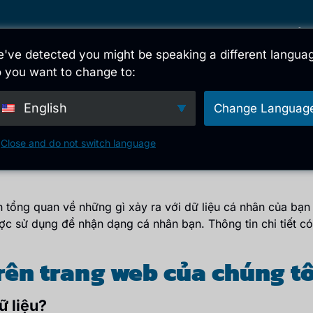
i
Giấy phép toàn cầu
phạm vi
sự đổi 
've detected you might be speaking a different langua
 you want to change to:
English
Change Languag
ảo vệ dữ liệu
Close and do not switch language
 tổng quan về những gì xảy ra với dữ liệu cá nhân của bạn
được sử dụng để nhận dạng cá nhân bạn. Thông tin chi tiết c
rên trang web của chúng tô
ữ liệu?