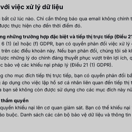
với việc xử lý dữ liệu
ệu bất cứ lúc nào. Chỉ cần thông báo qua email không chính 
 được thực hiện cho đến thời điểm đó.
ng những trường hợp đặc biệt và tiếp thị trực tiếp (Điều 
6 (1) (e) hoặc (f) GDPR, bạn có quyền phản đối việc xử lý 
trên các điều khoản này. Nếu bạn phản đối, chúng tôi sẽ kh
được những lý do chính đáng thuyết phục vượt trên lợi ích, 
 bảo vệ các khiếu nại pháp lý (Điều 21 (1) GDPR).
 cho mục đích tiếp thị trực tiếp, bạn có quyền phản đối bất
áp dụng cho việc lập hồ sơ cá nhân liên quan đến tiếp thị t
 của bạn sẽ không còn được sử dụng cho các mục đích này n
ó thẩm quyền
yền khiếu nại lên cơ quan giám sát. Bạn có thể khiếu nại v
áo buộc. Danh sách các cán bộ bảo vệ dữ liệu và thông tin 