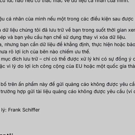
t cứ lúc nào nếu có thắc mắc về dữ liệu cá nhân của mình.
iệu cá nhân của mình nếu một trong các điều kiện sau được
 dữ liệu chúng tôi đã lưu trữ về bạn trong suốt thời gian xe
phép và bạn yêu cầu hạn chế sử dụng thay vì xóa dữ liệu.
, nhưng bạn cần dữ liệu để khẳng định, thực hiện hoặc bảo
hưa rõ lợi ích của bên nào chiếm ưu thế.
i mục đích lưu trữ – chỉ có thể được xử lý khi có sự đồng ý
c vì lý do lợi ích công cộng của EU hoặc một quốc gia thà
g bố trên ấn phẩm này để gửi quảng cáo không được yêu cầ
trường hợp gửi tài liệu quảng cáo không được yêu cầu (ví d
lý: Frank Schiffer