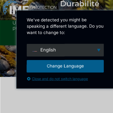
Durabilité
We've detected you might be
Une technologie qui protège - et
speaking a different language. Do you
préserve
want to change to:
English
Change Language
Close and do not switch language