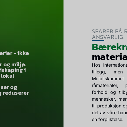
SPARER PÅ 
ANSVARLIG.
Bærekr
rier - ikke
materia
 og miljø.
Hos Internatio
iskaping i
tillegg, men 
 lokal
Metallskumme
råmaterialer,
ser og
 reduserer
forhold og tilb
mennesker, men 
til produksjon o
del av våre han
en forpliktelse.