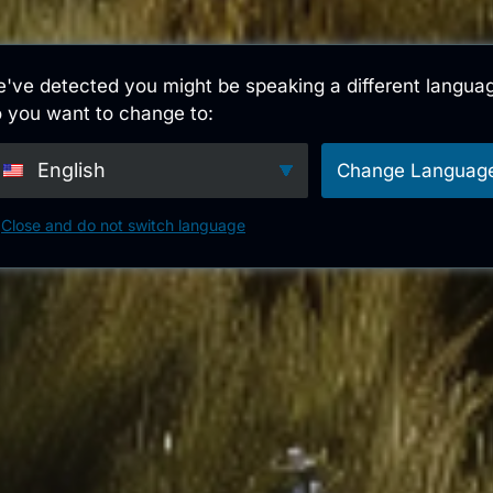
Globale lisenser
Bruksområde
Innovas
Teknologi som bes
've detected you might be speaking a different langua
 you want to change to:
English
Change Languag
Close and do not switch language