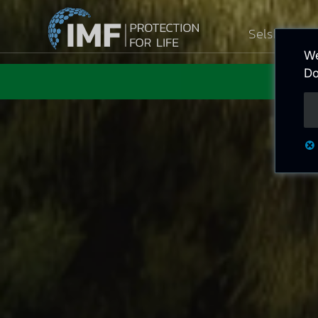
Selskapet
We
Do