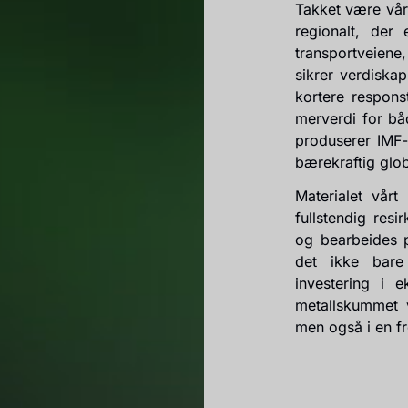
Takket være vår
regionalt, der 
transportveiene
sikrer verdiskap
kortere respons
merverdi for bå
produserer IMF-t
bærekraftig glob
Materialet vårt
fullstendig resi
og bearbeides p
det ikke bare
investering i 
metallskummet v
men også i en f