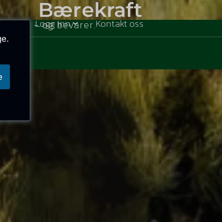
Bærekraft
jon
Logg inn
Kontakt oss
kytter - og bevarer.
ge.
e