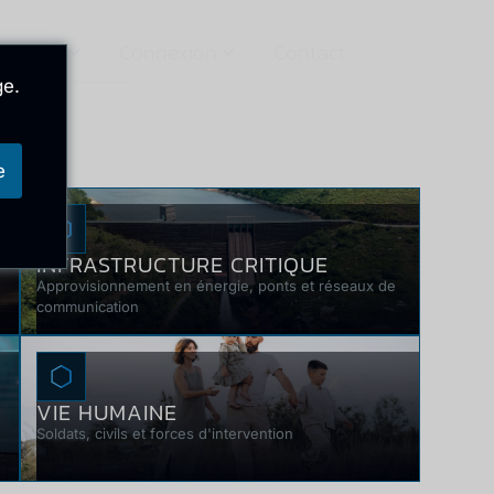
ovation
Connexion
Contact
ge.
e
INFRASTRUCTURE CRITIQUE
Approvisionnement en énergie, ponts et réseaux de
communication
VIE HUMAINE
Soldats, civils et forces d'intervention