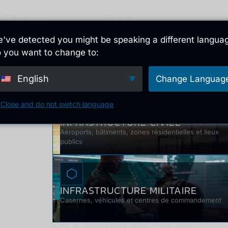
Licences
Champ
Inn
globales
d'application
've detected you might be speaking a different langua
 you want to change to:
English
Change Languag
NOUS PROTÉGEONS
Close and do not switch language
INFRASTRUCTURE CIVILE
Aéroports, bâtiments, zones résidentielles et lieux
publics
INFRASTRUCTURE MILITAIRE
Casernes, véhicules et centres de commandement
NOUS PROTÉGEONS CONTRE