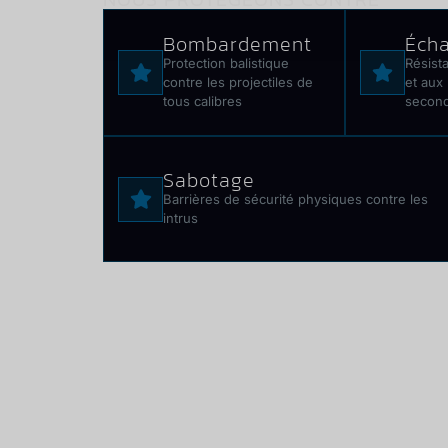
Bombardement
Éch
Protection balistique
Résist
contre les projectiles de
et aux 
tous calibres
second
Sabotage
Barrières de sécurité physiques contre les
intrus