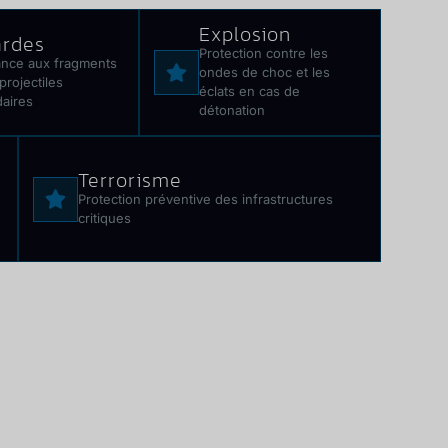
Explosion
ardes
Protection contre les
ance aux fragments
ondes de choc et les
projectiles
éclats en cas de
aires
détonation
Terrorisme
Protection préventive des infrastructures
critiques