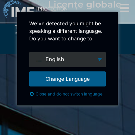
Licențe globale
We've detected you might be
Tehnologie care protejează -
speaking a different language.
structuri care consolidează piețele.
Do you want to change to:
English
Change Language
Close and do not switch language