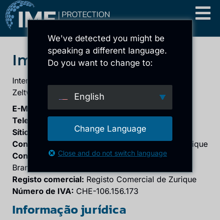
We've detected you might be
speaking a different language.
Impressão
Do you want to change to:
International Metal Foam AG
Zeltweg 11, CH-8032 Zurique
English
E-Mail:
info@imf-ag.com
Telefone:
+41 44 256 16 07
Change Language
Sítio Web:
imf-ag.com
Conselho de Administração:
Frank Schiffer, Zurique
Close and do not switch language
Conselho de Administração:
Dr. Dirk Zielke,
Brandenburg a. d. Havel
Registo comercial:
Registo Comercial de Zurique
Número de IVA:
CHE-106.156.173
Informação jurídica