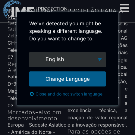
INTERNATIONAL
PROTEÇÃO PARA A
METAL FOAM AG
VIDA
Sede social:
We've detected you might be
Juntamente com os seus
Suíça
parceiros, a International
speaking a different language.
Zeltweg 11
Metal Foam AG
Do you want to change to:
CH-8032 Zürich
desenvolveu soluções
Telefone: +41 44 256 16
inovadoras de materiais
07
English
baseadas na tecnologia
Representação:
de espuma metálica.
Alemanha
Como parceiro global
Bahnhofstrasse 27
Change Language
para a proteção,
D-39288 Burg bei
construção leve e
Magdeburg
Close and do not switch language
segurança estrutural, a
Telefone: +49 3921 91 77
IMF representa a
03
excelência técnica, a
Mercados-alvo em
desenvolvimento:
criação de valor regional
Europa - Sudeste Asiático
e a inovação responsável.
Para as opções de
- América do Norte -