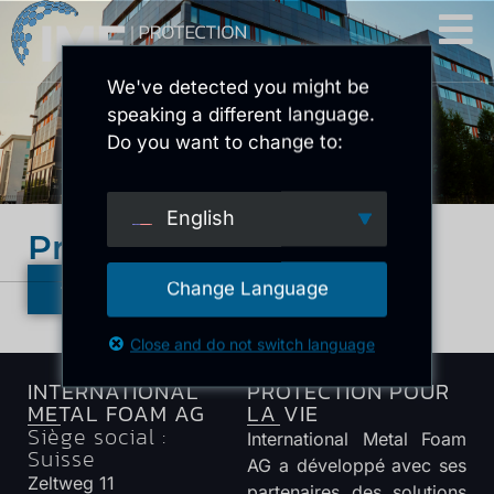
We've detected you might be
speaking a different language.
Do you want to change to:
English
Prospectus IMF
RETOUR À L'APERÇU
Change Language
Close and do not switch language
INTERNATIONAL
PROTECTION POUR
METAL FOAM AG
LA VIE
Siège social :
International Metal Foam
Suisse
AG a développé avec ses
Zeltweg 11
partenaires des solutions