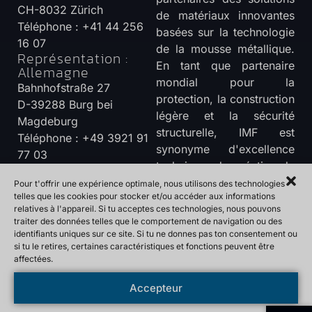
CH-8032 Zürich
de matériaux innovantes
Téléphone : +41 44 256
basées sur la technologie
16 07
de la mousse métallique.
Représentation :
En tant que partenaire
Allemagne
mondial pour la
Bahnhofstraße 27
protection, la construction
D-39288 Burg bei
légère et la sécurité
Magdeburg
structurelle, IMF est
Téléphone : +49 3921 91
synonyme d'excellence
77 03
technique, de création de
Marchés cibles en
cours de traitement
valeur régionale et
Pour t'offrir une expérience optimale, nous utilisons des technologies
:
telles que les cookies pour stocker et/ou accéder aux informations
d'innovation responsable.
relatives à l'appareil. Si tu acceptes ces technologies, nous pouvons
Vers les possibilités
Europe - Asie du Sud-Est
traiter des données telles que le comportement de navigation ou des
de contact
- Amérique du Nord -
identifiants uniques sur ce site. Si tu ne donnes pas ton consentement ou
Amérique du Sud -
si tu le retires, certaines caractéristiques et fonctions peuvent être
affectées.
Moyen-Orient - Afrique
Accepteur
2026 International Metal Foam AG |
Protection des données
Alimenté par